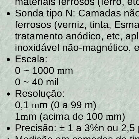
materiais ferrosos (ferro, etc
Sonda tipo N: Camadas não
ferrosos (verniz, tinta, Esma
tratamento anódico, etc, ap
inoxidável não-magnético, e
Escala:
0 ~ 1000
m
m
0 ~ 40 mil
Resolução:
0,1
m (0 a 99 m)
m
1
m (acima de 100
m)
m
m
Precisão: ± 1 a 3%n ou 2,5 