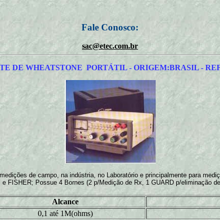
Fale Conosco:
sac@etec.com.br
TE DE WHEATSTONE PORTÁTIL - ORIGEM:BRASIL - REF.
medições de campo, na indústria, no Laboratório e principalmente para mediçã
 e FISHER; Possue 4 Bornes (2 p/Medição de Rx, 1 GUARD p/eliminação d
Alcance
0,1 até 1M(ohms)