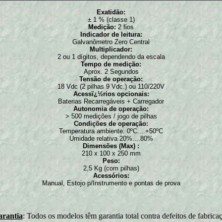
Exatidão:
± 1 % (classe 1)
Medição:
2 fios
Indicador de leitura:
Galvanômetro Zero Central
Multiplicador:
2 ou 1 dígitos, dependendo da escala
Tempo de medição:
Aprox. 2 Segundos
Tensão de operação:
18 Vdc (2 pilhas 9 Vdc.) ou 110/220V
Acessï¿½rios opcionais:
Baterias Recarregáveis + Carregador
Autonomia de operação:
> 500 medições / jogo de pilhas
Condições de operação:
Temperatura ambiente: 0ºC....+50ºC
Umidade relativa 20%....80%
Dimensões (Max) :
210 x 100 x 250 mm
Peso:
2,5 Kg (com pilhas)
Acessórios:
Manual, Estojo p/Instrumento e pontas de prova
rantia
: Todos os modelos têm garantia total contra defeitos de fabrica