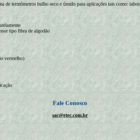
 de termômetros bulbo seco e úmido para aplicações tais como: laborató
arelamente
nsor tipo fibra de algodão
do vermelho)
ricação
Fale Conosco
sac@etec.com.br