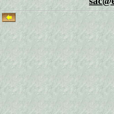
sac@e